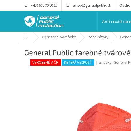
Prejsť
+420 602 30 20 10
eshop@generalpublic.sk
Obcho
na
obsah
Anti covid car
Domov
Ochranné pomôcky
Respirátory
Gener
General Public farebné tvárové
Značka:
General P
VYROBENÉ V ČR
DETSKÁ VEĽKOSŤ