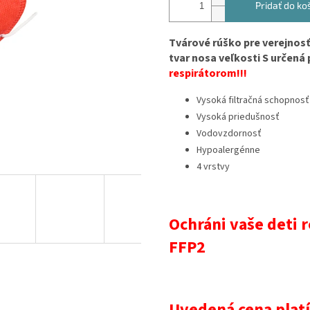
Pridať do ko
Tvárové rúško pre verejnos
tvar nosa veľkosti S určená
respirátorom!!!
Vysoká filtračná schopnosť
Vysoká priedušnosť
Vodovzdornosť
Hypoalergénne
4 vrstvy
Ochráni vaše deti 
FFP2
Uvedená cena platí