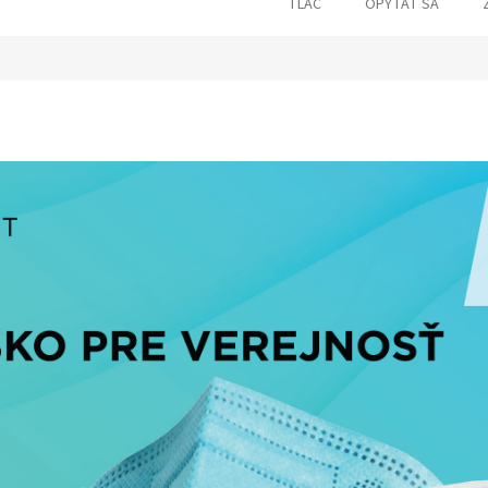
TLAČ
OPÝTAŤ SA