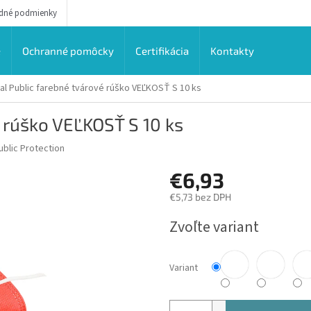
dné podmienky
e
Ochranné pomôcky
Certifikácia
Kontakty
al Public farebné tvárové rúško VEĽKOSŤ S 10 ks
 rúško VEĽKOSŤ S 10 ks
ublic Protection
€6,93
€5,73 bez DPH
Jednotková
Zvoľte variant
cena:
Variant