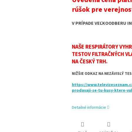
rúšok pre verejnos
V PRÍPADE VEĽKOODBERU IN
NAŠE RESPIRÁTORY VYHR
TESTOV FILTRAČNÝCH V
NA ČESKÝ TRH.
NIŽŠIE ODKAZ NA NEZÁVISLÝ TE
https://www.televizeseznam.c
prodavaji-se-tu-kusy-ktere-vub
Detailné informácie