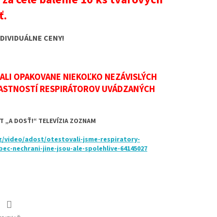
ť.
DIVIDUÁLNE CENY!
ALI OPAKOVANE NIEKOĽKO NEZÁVISLÝCH
LASTNOSTÍ RESPIRÁTOROV UVÁDZANÝCH
ST „A DOSŤ!“ TELEVÍZIA ZOZNAM
z/video/adost/otestovali-jsme-respiratory-
ec-nechrani-jine-jsou-ale-spolehlive-64145027