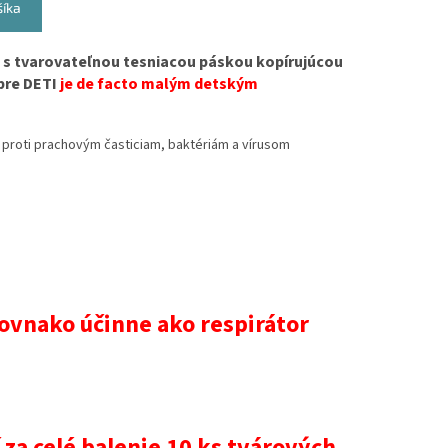
šíka
ť s tvarovateľnou tesniacou páskou kopírujúcou
 pre DETI
je de facto malým detským
 proti prachovým časticiam, baktériám a vírusom
rovnako účinne ako respirátor
 za celé balenie 10 ks tvárových