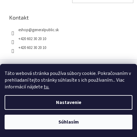
Kontakt
eshop
@
generalpublic.sk
+420 602 30 20 10
+420 602 30 20 10
Táto webová stránka používa súbory cookie. Pokračovaním v
Vytvoril Shoptet
prehliadaní tejto stránky súhlasíte s ich používaním... Viac
informácií nájdete
tu.
Copyright 2026
General Public e-shop
. Všetky práva vyhradené.
Nastavenie
Súhlasím