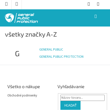
Prejsť
na
obsah
NÁKUPNÝ
KOŠÍK
všetky značky A-Z
GENERAL PUBLIC
G
GENERAL PUBLIC PROTECTION
Z
á
p
ä
Všetko o nákupe
Vyhľadávanie
t
i
Obchodné podmienky
e
HĽADAŤ